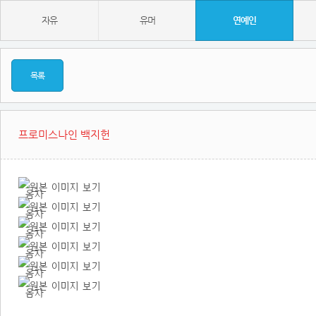
자유
유머
연예인
목록
프로미스나인 백지헌