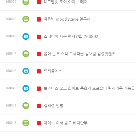
레드벨벳 조이,아이브 레이
168050
N
박은빈 mood:scene 얼루어
168049
N
스테이씨 세은 팬사인회 260802
168048
N
많이 큰 박스티 르세라핌 김채원 검정핫팬츠
168047
N
트리플에스
168046
N
트와이스 모모 화이트 목초커 오프숄더 란제리룩 가슴골
168045
N
김희정 인별
168044
N
아이브 이서 솔로 바닥안무
168043
N