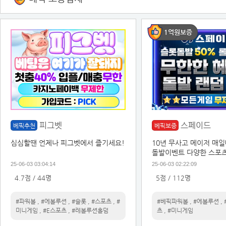
1억원보증
피그벳
스페이드
베픽추천
베픽보증
심심할땐 언제나 피그벳에서 즐기세요!
10년 무사고 메이저 매
돌발이벤트 다양한 스포
25-06-03 03:04:14
25-06-03 02:22:09
4.7점 / 44명
5점 / 112명
#파워볼
,
#에볼루션
,
#슬롯
,
#스포츠
,
#
#베픽파워볼
,
#에볼루션
,
미니게임
,
#E스포츠
,
#레볼루션홀덤
츠
,
#미니게임