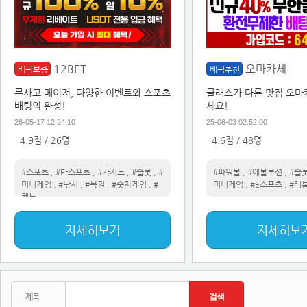
12BET
오마카세
베픽보증
베픽추천
무사고 메이저, 다양한 이벤트와 스포츠
클래스가 다른 맛집 오마
배팅의 완성!
세요!
26-05-17 12:24:10
25-06-03 02:52:00
4.9점 / 26명
4.6점 / 48명
#스포츠
,
#E-스포츠
,
#카지노
,
#슬롯
,
#
#파워볼
,
#에볼루션
,
#슬
미니게임
,
#낚시
,
#복권
,
#숫자게임
,
#
미니게임
,
#E스포츠
,
#레
케노
자세히보기
자세히보