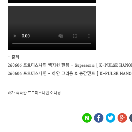
- 출처
260606 프로미스나인 백지헌 팬켐 - Supersonic [ K-PULSE HANOI
260606 프로미스나인 - 하얀 그리움 & 중간멘트 [ K-PULSE HANOI
배가 촉촉한 프로미스나인 이나경