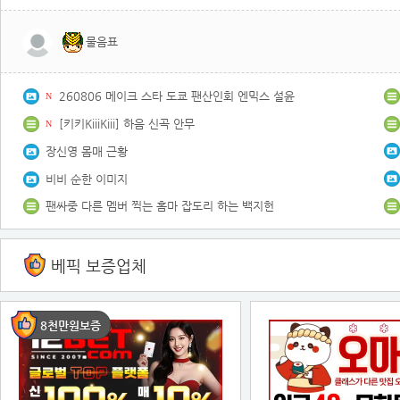
물음표
260806 메이크 스타 도쿄 팬산인회 엔믹스 설윤
N
[키키KiiiKiii] 하음 신곡 안무
N
장신영 몸매 근황
비비 순한 이미지
팬싸중 다른 멤버 찍는 홈마 잡도리 하는 백지헌
베픽 보증업체
8천만원보증