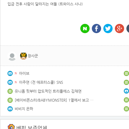
입금 전후 사람이 달라지는 여돌 (트와이스 사나)
장사꾼
아이브
N
이주연 (전 애프터스쿨) SNS
N
유니폼 핏부터 압도적인 트리플에스 김채연
[베이비몬스터/BABYMONSTER] 1열에서 보고 숨 막혀 죽을 뻔한
비비지 은하
베픽 보증업체