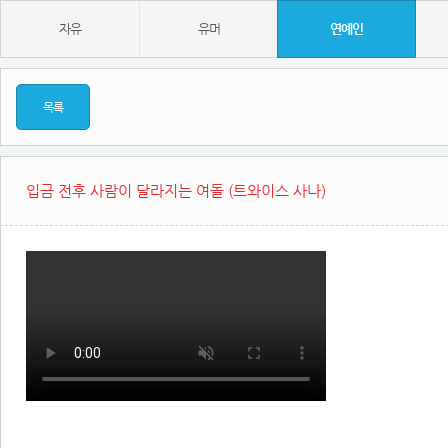
자유
유머
연예인
목록
입금 전후 사람이 달라지는 여돌 (트와이스 사나)