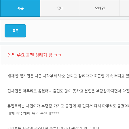
자유
유머
연예인
목록
엔씨 주요 불펜 상태가 참 ㅋㅋ
배재환 임지민은 시즌 시작부터 낙오 안되고 갈리다가 최근엔 계속 터지고 
전사민은 마무리로 옮겼더니 출전도 많이 못하고 본인은 부담감가지면서 약간
류진욱씨는 사민이가 부담감 가지고 중간에 꽤 던져서 다시 마무리로 옮겼더
대체 짝수해에 뭐가 문젠데????
김진호는 최근엔 평소대로 출루시키면서 괜찮게 막고 계심