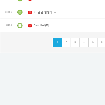
아 얼굴 찜찜해 ㅠ
38481
N
아흑 배아퍼
38480
N
1
2
3
4
5
6