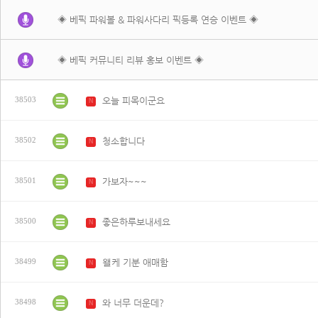
◈ 베픽 파워볼 & 파워사다리 픽등록 연승 이벤트 ◈
◈ 베픽 커뮤니티 리뷰 홍보 이벤트 ◈
오늘 피목이군요
38503
N
청소합니다
38502
N
가보자~~~
38501
N
좋은하루보내세요
38500
N
왤케 기분 애매함
38499
N
와 너무 더운데?
38498
N