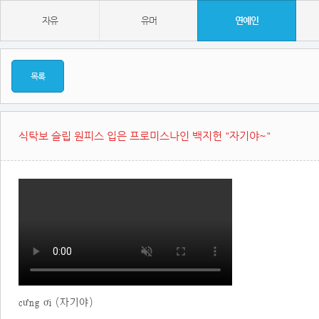
자유
유머
연예인
목록
식탁보 슬립 원피스 입은 프로미스나인 백지헌 "자기야~"
cưng ơi (자기야)