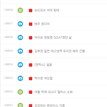
오드유쓰 써머 뒷태
168058
N
배우 장다아
168057
N
아이브 장원영 GOAT였던 날
168056
N
김부장 일찐 여고생역 유지안 배우 근황
168055
N
[엔믹스] 설윤
168054
N
백지헌 여친짤
168053
N
여돌 하체 GOAT 앨리스 소희
168052
N
강조되는 트와이스 지효
168051
N