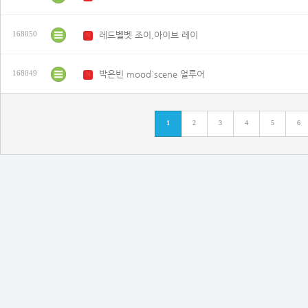
레드벨벳 조이,아이브 레이
168050
N
박은빈 mood:scene 얼루어
168049
N
1
2
3
4
5
6