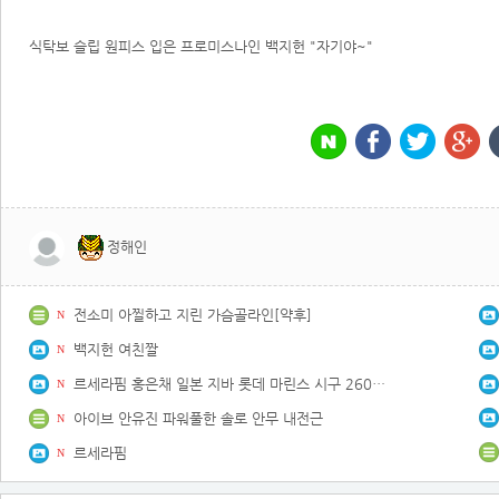
식탁보 슬립 원피스 입은 프로미스나인 백지헌 "자기야~"
정해인
전소미 아찔하고 지린 가슴골라인[약후]
N
백지헌 여친짤
N
르세라핌 홍은채 일본 지바 롯데 마린스 시구 260805
N
아이브 안유진 파워풀한 솔로 안무 내전근
N
르세라핌
N