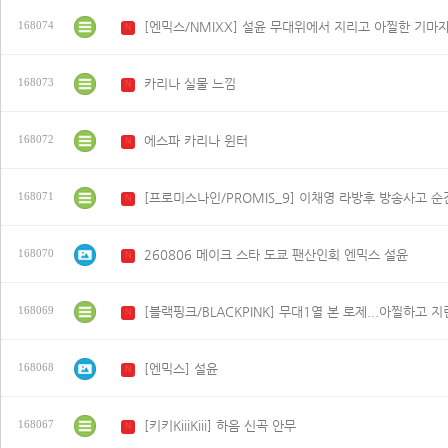
[엔믹스/NMIXX] 설윤 무대위에서 지리고 아찔한 기마
168074
N
카리나 실물 느낌
168073
N
에스파 카리나 윈터
168072
N
168071
N
260806 메이크 스타 도쿄 팬산인회 엔믹스 설윤
168070
N
[블랙핑크/BLACKPINK] 무대1열 본 로제...아찔하고 지린
168069
N
[엔믹스] 설윤
168068
N
[키키KiiiKiii] 하음 신곡 안무
168067
N