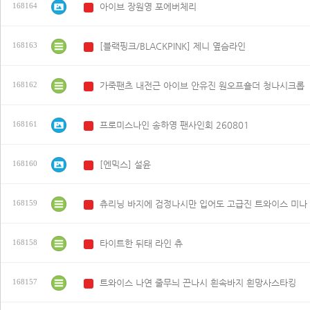
아이브 장원영 포에버체리
168164
N
[블랙핑크/BLACKPINK] 제니 옆슴라인
168163
N
가죽팬츠 내전근 아이브 안유진 원오프숄더 청나시크롭
168162
N
프로미스나인 송하영 팬사인회 260801
168161
N
[엔믹스] 설윤
168160
N
츄리닝 바지에 검정나시만 입어도 고급진 트와이스 미나
168159
N
타이트한 뒤태 라인 츄
168158
N
트와이스 나연 줄무늬 끈나시 흰속바지 흰망사스타킹
168157
N