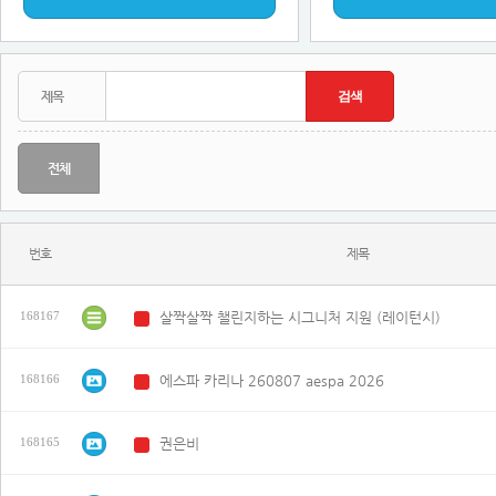
전체
번호
제목
살짝살짝 챌린지하는 시그니처 지원 (레이턴시)
168167
N
에스파 카리나 260807 aespa 2026
168166
N
권은비
168165
N