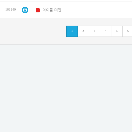
아이들 미연
168140
N
1
2
3
4
5
6