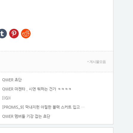
+ 게시물모음
QWER 쵸단
QWER 마젠타 , 시연 뭐하는 건가 ㅋㅋㅋㅋ
[(G)I
[PROMIS_9] 막내지헌 아찔한 블랙 스커트 입고 지리는 바닥안무
QWER 멤버들 기강 잡는 쵸단