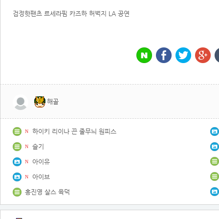
검정핫팬츠 르세라핌 카즈하 허벅지 LA 공연
해골
하이키 리이나 끈 줄무늬 원피스
N
슬기
N
아이유
N
아이브
N
홍진영 살스 육덕