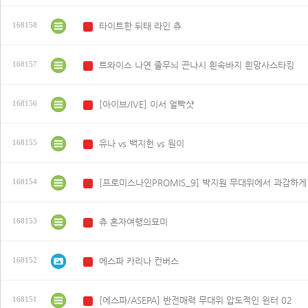
타이트한 뒤태 라인 츄
168158
N
트와이스 나연 줄무늬 끈나시 흰속바지 흰망사스타킹
168157
N
[아이브/IVE] 이서 얼빡샷
168156
N
유나 vs 백지헌 vs 원이
168155
N
168154
N
츄 혼자여행의묘미
168153
N
에스파 카리나 컨버스
168152
N
[에스파/ASEPA] 반전매력 무대위 압도적인 윈터 02
168151
N