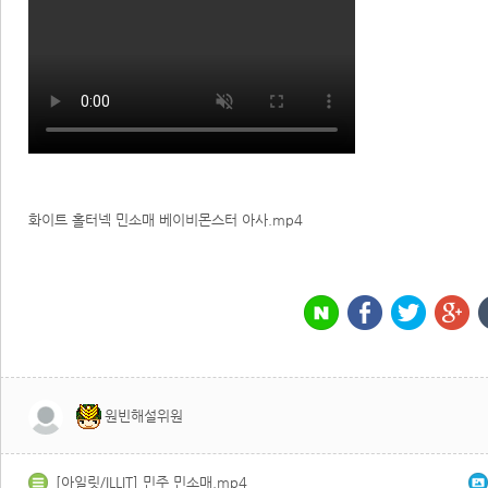
화이트 홀터넥 민소매 베이비몬스터 아사.mp4
원빈해설위원
[아일릿/ILLIT] 민주 민소매.mp4