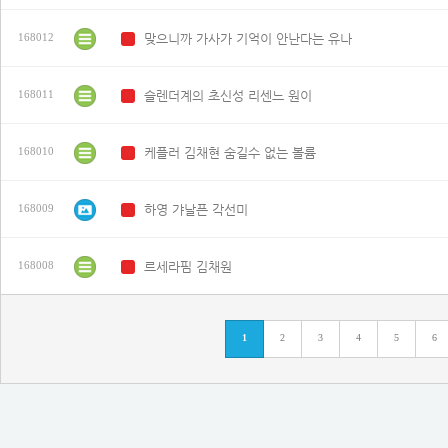
맞으니까 가사가 기억이 안난다는 유나
168012
N
슬렌더계의 초신성 리센느 원이
168011
N
케플러 김채현 숨길수 없는 볼륨
168010
N
하영 갸날픈 각선미
168009
N
르세라핌 김채원
168008
N
1
2
3
4
5
6