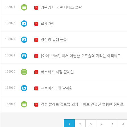
장원영 미국 팬서비스 알람
168024
N
르세라핌
168023
N
장신영 몸매 근황
168022
N
[아이브/IVE] 이서 아찔한 오프숄더 지리는 애티튜드
168021
N
버스터즈 시절 김채연
168020
N
프로미스나인 박지원
168019
N
검정 볼레로 튜브탑 의상 아이브 안유진 헐렁한 청팬츠
168018
N
1
2
3
4
5
6