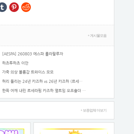
+ 게시물모음
[AESPA] 260803 에스파 롤라팔루자
하츠투하츠 이안
가죽 의상 볼륨감 트와이스 모모
허리 돌리는 24년 카즈하 vs 26년 카즈하 (르세라핌)
한쪽 어깨 내린 르세라핌 카즈하 옆트임 오프숄더 원피스
+ 보증업체 더보기