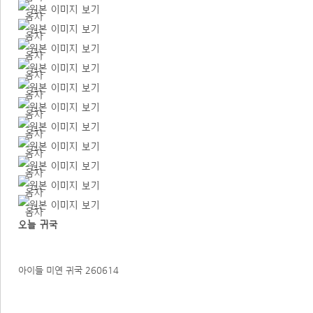
오늘 귀국
아이들 미연 귀국 260614