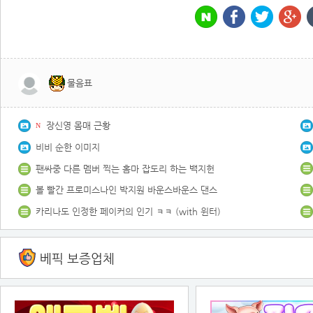
물음표
장신영 몸매 근황
N
비비 순한 이미지
팬싸중 다른 멤버 찍는 홈마 잡도리 하는 백지헌
볼 빨간 프로미스나인 박지원 바운스바운스 댄스
카리나도 인정한 페이커의 인기 ㅋㅋ (with 윈터)
베픽 보증업체