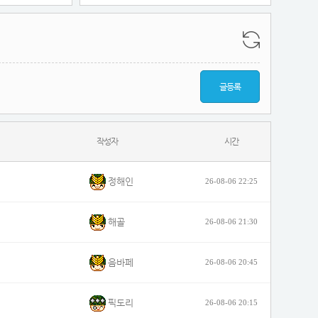
글등록
작성자
시간
정해인
26-08-06 22:25
해골
26-08-06 21:30
음바페
26-08-06 20:45
픽도리
26-08-06 20:15