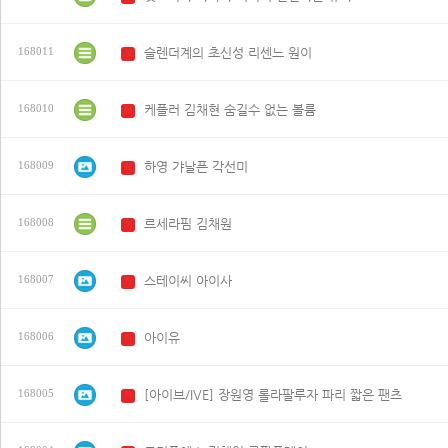
슬렌더계의 초신성 리센느 원이
168011
N
케플러 김채현 숨길수 없는 볼륨
168010
N
하영 갸날픈 각선미
168009
N
르세라핌 김채원
168008
N
스테이씨 아이사
168007
N
아이유
168006
N
[아이브/IVE] 장원영 롤라팔루자 파리 짧은 팬츠
168005
N