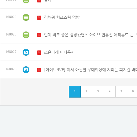
N
김채원 치즈스틱 먹방
168029
N
언제 봐도 좋은 검정핫팬츠 아이브 안유진 애티튜드 댄브
168028
N
조은나래 아나운서
168027
N
[아이브/IVE] 이서 아찔한 무대의상에 지리는 피지컬 
168026
N
1
2
3
4
5
6