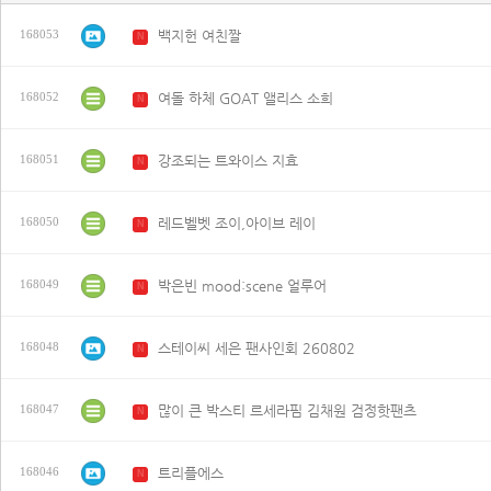
백지헌 여친짤
168053
N
여돌 하체 GOAT 앨리스 소희
168052
N
강조되는 트와이스 지효
168051
N
레드벨벳 조이,아이브 레이
168050
N
박은빈 mood:scene 얼루어
168049
N
스테이씨 세은 팬사인회 260802
168048
N
많이 큰 박스티 르세라핌 김채원 검정핫팬츠
168047
N
트리플에스
168046
N