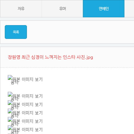
자유
유머
연예인
목록
장원영 최근 심경이 느껴지는 인스타 사진.jpg