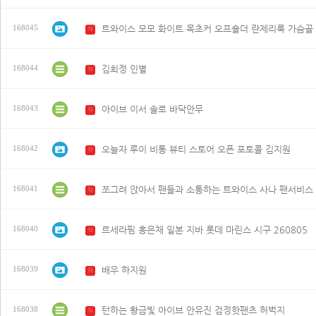
트와이스 모모 화이트 목초커 오프숄더 란제리룩 가슴골
168045
N
김희정 인별
168044
N
아이브 이서 솔로 바닥안무
168043
N
오늘자 루이 비통 뷰티 스토어 오픈 포토콜 김지원
168042
N
쪼그려 앉아서 팬들과 소통하는 트와이스 사나 팬서비스
168041
N
르세라핌 홍은채 일본 지바 롯데 마린스 시구 260805
168040
N
배우 하지원
168039
N
턴하는 황금빛 아이브 안유진 검정핫팬츠 허벅지
168038
N