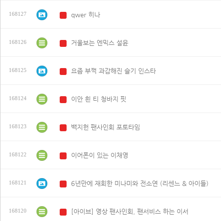
qwer 히나
168127
N
거울보는 엔믹스 설윤
168126
N
요즘 부쩍 과감해진 슬기 인스타
168125
N
이안 흰 티 청바지 핏
168124
N
백지헌 팬사인회 포토타임
168123
N
이어폰이 있는 이채영
168122
N
6년만에 재회한 미나미와 전소연 (리센느 & 아이들)
168121
N
[아이브] 영상 팬사인회, 팬서비스 하는 이서
168120
N