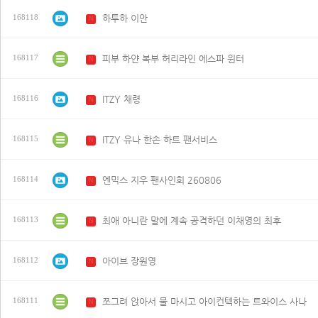
하투하 이안
168118
N
피부 하얀 복부 허리라인 에스파 윈터
168117
N
ITZY 채령
168116
N
ITZY 유나 한손 하트 팬서비스
168115
N
엔믹스 지우 팬사인회 260806
168114
N
최애 아니란 말에 계속 공격하던 이채영의 최후
168113
N
아이브 장원영
168112
N
쪼그려 앉아서 물 마시고 아이컨텍하는 트와이스 사나
168111
N