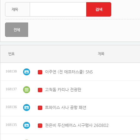
전체
번호
제목
이주연 (전 애프터스쿨) SNS
168138
N
고척돔 카리나 전광판
168137
N
트와이스 사나 공항 패션
168136
N
권은비 두산베어스 시구행사 260802
168135
N