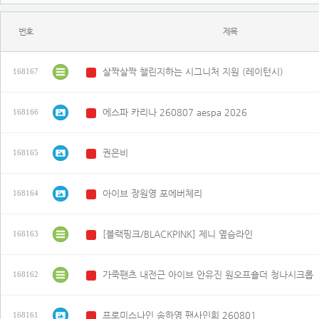
번호
제목
살짝살짝 챌린지하는 시그니처 지원 (레이턴시)
168167
N
에스파 카리나 260807 aespa 2026
168166
N
권은비
168165
N
아이브 장원영 포에버체리
168164
N
[블랙핑크/BLACKPINK] 제니 옆슴라인
168163
N
가죽팬츠 내전근 아이브 안유진 원오프숄더 청나시크롭
168162
N
프로미스나인 송하영 팬사인회 260801
168161
N