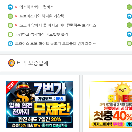
에스파 카리나 컨버스
N
프로미스나인 박지원 가창력
N
쪼그려 앉아서 물 마시고 아이컨텍하는 트와이스 사나
N
과감하고 섹시해진 레드벨벳 슬기
트와이스 모모 화이트 목초커 오프숄더 란제리룩 가슴골
베픽 보증업체