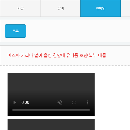
자유
유머
연예인
목록
에스파 카리나 말아 올린 한양대 유니폼 뽀얀 복부 배꼽