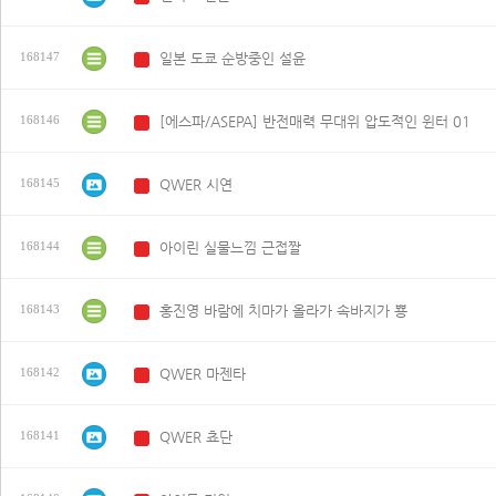
일본 도쿄 순방중인 설윤
168147
N
[에스파/ASEPA] 반전매력 무대위 압도적인 윈터 01
168146
N
QWER 시연
168145
N
아이린 실물느낌 근접짤
168144
N
홍진영 바람에 치마가 올라가 속바지가 뿅
168143
N
QWER 마젠타
168142
N
QWER 쵸단
168141
N