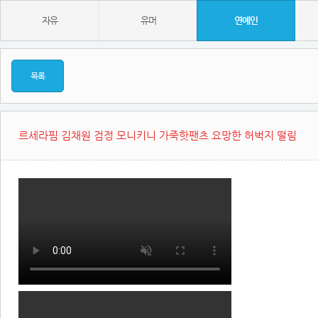
자유
유머
연예인
목록
르세라핌 김채원 검정 모니키니 가죽핫팬츠 요망한 허벅지 떨림