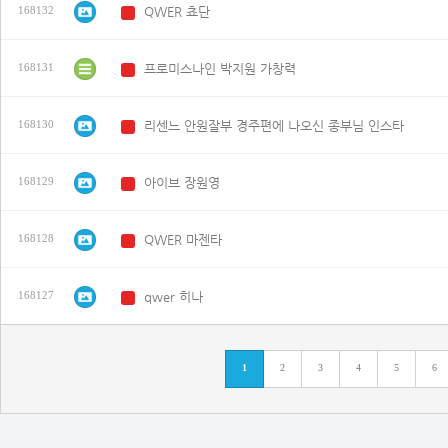
QWER 쵸단
168132
N
프로미스나인 박지원 가창력
168131
N
리센느 안원잘부 경주편에 나오신 종부님 인스타
168130
N
아이브 장원영
168129
N
QWER 마젠타
168128
N
qwer 히나
168127
N
1
2
3
4
5
6