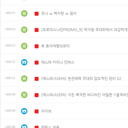
유나 vs 백지헌 vs 원이
168155
N
168154
N
츄 혼자여행의묘미
168153
N
에스파 카리나 컨버스
168152
N
[에스파/ASEPA] 반전매력 무대위 압도적인 윈터 02
168151
N
[에스파/ASEPA] 지린 묵직한 바디라인 아찔한 Y굴곡라
168150
N
아이브
168149
N
엔믹스 설윤
168148
N