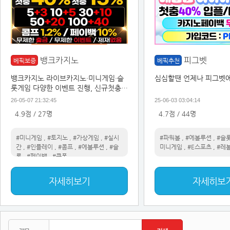
뱅크카지노
피그벳
베픽보증
베픽추천
뱅크카지노 라이브카지노·미니게임·슬
심심할땐 언제나 피그벳에
롯게임 다양한 이벤트 진행, 신규첫충·
재충·페이백·콤프 지급 혜택과 빠른충전
26-05-07 21:32:45
25-06-03 03:04:14
무제한환전 지원
4.9점 / 27명
4.7점 / 44명
#미니게임
,
#토지노
,
#가상게임
,
#실시
#파워볼
,
#에볼루션
,
#슬
간
,
#인플레이
,
#콤프
,
#에볼루션
,
#슬
미니게임
,
#E스포츠
,
#레
롯
,
#페이백
,
#쿠폰
자세히보기
자세히보