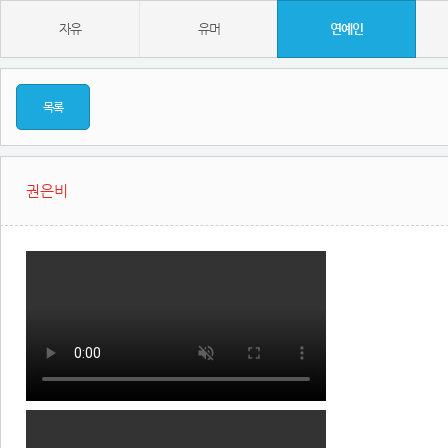
자유
유머
연예인
목록
권은비