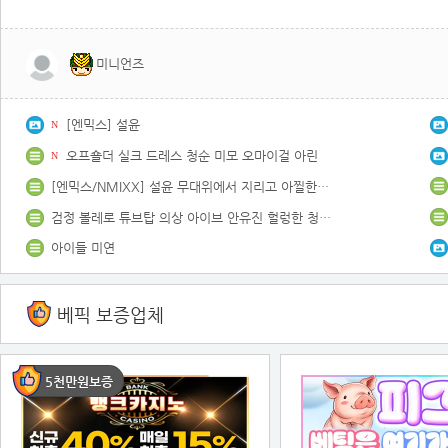
미니언즈
[엔믹스] 설윤
N
오프숄더 실크 드레스 청순 미모 오마이걸 아린
N
[엔믹스/NMIXX] 설윤 무대위에서 지리고 아찔한 기마자세 포즈
검정 볼레로 튜브탑 의상 아이브 안유진 헐렁한 청팬츠
아이들 미연
베픽 보증업체
5천만원보증