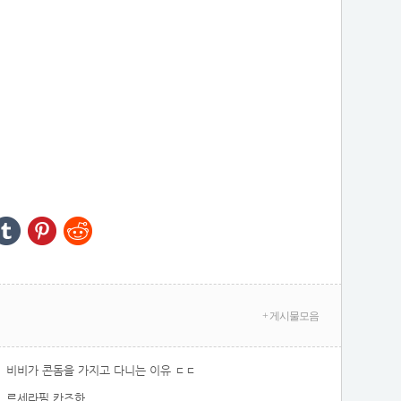
+ 게시물모음
비비가 콘돔을 가지고 다니는 이유 ㄷㄷ
르세라핌 카즈하