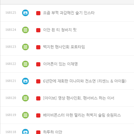
요즘 부쩍 과감해진 슬기 인스타
168125
N
이안 흰 티 청바지 핏
168124
N
백지헌 팬사인회 포토타임
168123
N
이어폰이 있는 이채영
168122
N
6년만에 재회한 미나미와 전소연 (리센느 & 아이들)
168121
N
[아이브] 영상 팬사인회, 팬서비스 하는 이서
168120
N
베이비몬스터 아현 떨리는 허벅지 슬림 숏원피스
168119
N
하투하 이안
168118
N