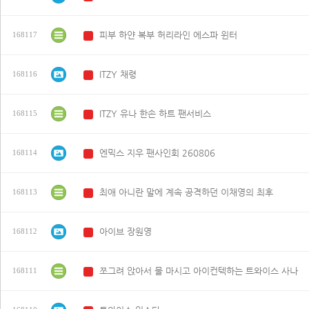
피부 하얀 복부 허리라인 에스파 윈터
168117
N
ITZY 채령
168116
N
ITZY 유나 한손 하트 팬서비스
168115
N
엔믹스 지우 팬사인회 260806
168114
N
최애 아니란 말에 계속 공격하던 이채영의 최후
168113
N
아이브 장원영
168112
N
쪼그려 앉아서 물 마시고 아이컨텍하는 트와이스 사나
168111
N