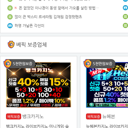
돈 없었던 이나경이 동생 앞에서 가오를 살린 방법(프로미스나인)
N
많이 큰 박스티 르세라핌 김채원 검정핫팬츠
하영 갸날픈 각선미
베픽 보증업체
5천만원보증
5천만원보증
뱅크카지노
뉴헤븐
베픽보증
베픽보증
뱅크카지노 라이브카지노·미니게임·슬
뉴헤븐카지노 라이브카지