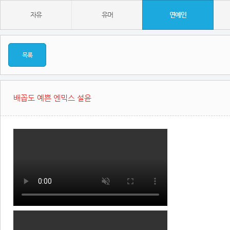
자유
유머
연예인
목록
배꼽도 예쁜 엔믹스 설윤