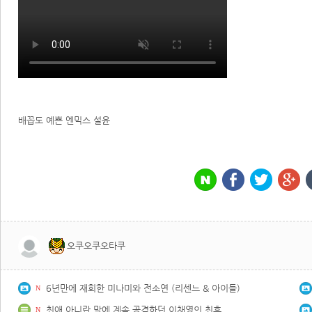
배꼽도 예쁜 엔믹스 설윤
오쿠오쿠오타쿠
6년만에 재회한 미나미와 전소연 (리센느 & 아이들)
N
최애 아니란 말에 계속 공격하던 이채영의 최후
N