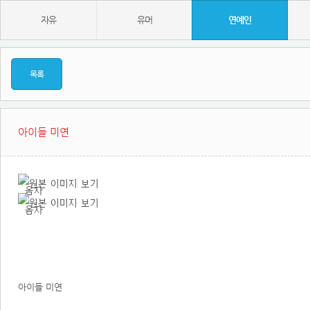
자유
유머
연예인
목록
아이들 미연
아이들 미연