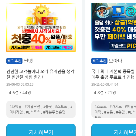
썬벳
모아나
베픽추천
베픽추천
안전한 고액놀이터 오직 유저만을 생각
국내 최대 자본력 종목별
한 편안한 베팅 환경!
매주 홀덤 무료토너 진행 
25-06-03 03:03:13
25-11-10 08:44:54
4.6점 / 44명
4.8점 / 21명
#파워볼
,
#에볼루션
,
#슬롯
,
#스포츠
,
#
#스포츠
,
#카지노
,
#에볼
미니게임
,
#E스포츠
,
#레볼루션홀덤
마틱
,
#슬롯
,
#홀덤
,
#E
포츠
자세히보기
자세히보