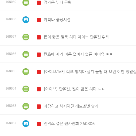
정가은 누나 근황
168089
N
카리나 중딩시절
168088
N
많이 짧은 얼룩 치마 아이브 안유진 뒤태
168087
N
칸쵸에 자기 이름 없어서 슬픈 아이유 ㅋㅋ
168086
N
[아이브/IVE] 리즈 청치마 살짝 들릴 때 보인 야한 엉밑
168085
N
[아이브] 안유진, 많이 짧은 치마 ㄷㄷ
168084
N
과감하고 섹시해진 레드벨벳 슬기
168083
N
엔믹스 설윤 팬사인회 260806
168082
N