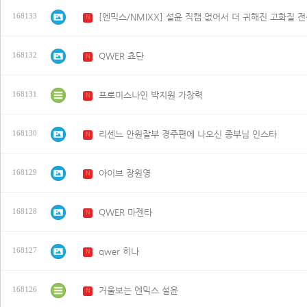
168133
N
QWER 쵸단
168132
N
프로미스나인 박지원 가창력
168131
N
리센느 안원잘부 경주편에 나오신 종부님 인스타
168130
N
아이브 장원영
168129
N
QWER 마젠타
168128
N
qwer 히나
168127
N
거울보는 엔믹스 설윤
168126
N