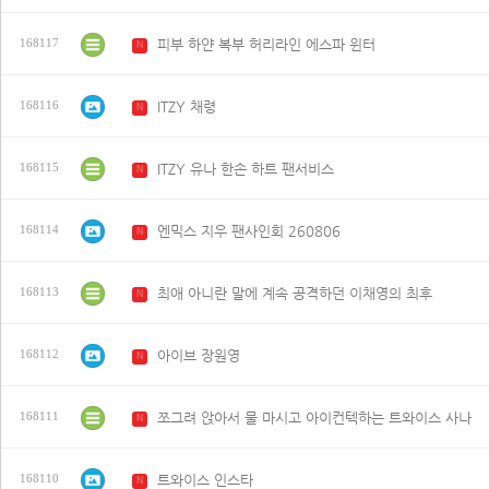
피부 하얀 복부 허리라인 에스파 윈터
168117
N
ITZY 채령
168116
N
ITZY 유나 한손 하트 팬서비스
168115
N
엔믹스 지우 팬사인회 260806
168114
N
최애 아니란 말에 계속 공격하던 이채영의 최후
168113
N
아이브 장원영
168112
N
쪼그려 앉아서 물 마시고 아이컨텍하는 트와이스 사나
168111
N
트와이스 인스타
168110
N