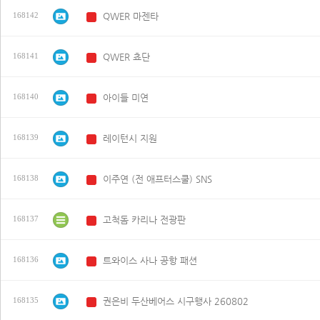
QWER 마젠타
168142
N
QWER 쵸단
168141
N
아이들 미연
168140
N
레이턴시 지원
168139
N
이주연 (전 애프터스쿨) SNS
168138
N
고척돔 카리나 전광판
168137
N
트와이스 사나 공항 패션
168136
N
권은비 두산베어스 시구행사 260802
168135
N