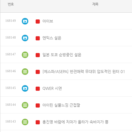
번호
제목
아이브
168149
N
엔믹스 설윤
168148
N
일본 도쿄 순방중인 설윤
168147
N
[에스파/ASEPA] 반전매력 무대위 압도적인 윈터 01
168146
N
QWER 시연
168145
N
아이린 실물느낌 근접짤
168144
N
홍진영 바람에 치마가 올라가 속바지가 뿅
168143
N