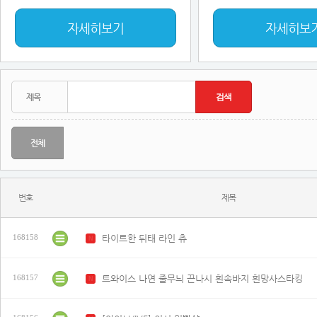
자세히보기
자세히보
전체
번호
제목
타이트한 뒤태 라인 츄
168158
N
트와이스 나연 줄무늬 끈나시 흰속바지 흰망사스타킹
168157
N