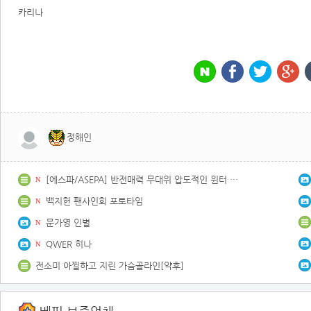
카리나
정해인
[에스파/ASEPA] 반전매력 무대위 압도적인 윈터 01
N
백지헌 팬사인회 포토타임
N
문가영 인별
N
QWER 히나
N
전소미 아찔하고 지린 가슴골라인[약후]