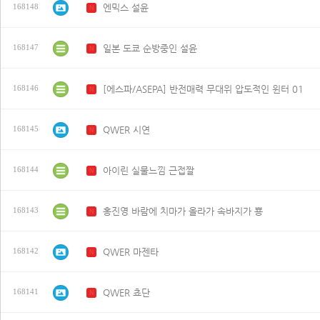
엔믹스 설윤
168148
N
일본 도쿄 순방중인 설윤
168147
N
[에스파/ASEPA] 반전매력 무대위 압도적인 윈터 01
168146
N
QWER 시연
168145
N
아이린 실물느낌 근접짤
168144
N
홍진영 바람에 치마가 올라가 속바지가 뿅
168143
N
QWER 마젠타
168142
N
QWER 쵸단
168141
N