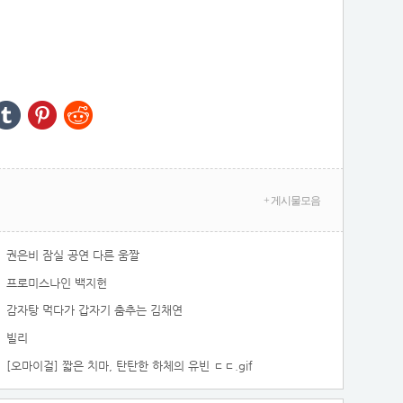
+ 게시물모음
권은비 잠실 공연 다른 움짤
프로미스나인 백지헌
감자탕 먹다가 갑자기 춤추는 김채연
빌리
[오마이걸] 짧은 치마, 탄탄한 하체의 유빈 ㄷㄷ.gif