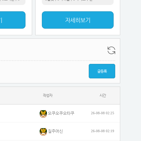
기
자세히보기
글등록
작성자
시간
오쿠오쿠오타쿠
26-08-08 02:25
질주머신
26-08-08 02:19