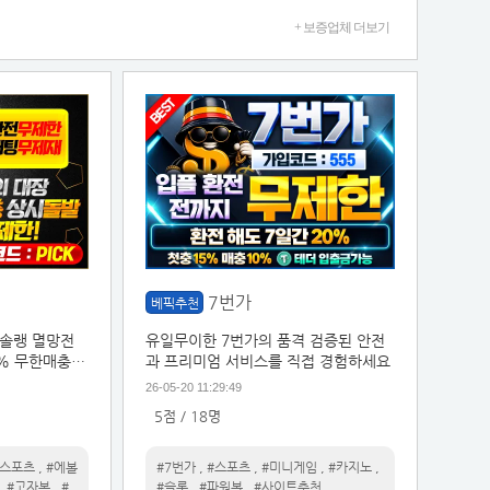
+ 보증업체 더보기
7번가
베픽추천
J솔랭 멸망전
유일무이한 7번가의 품격 검증된 안전
% 무한매충이
과 프리미엄 서비스를 직접 경험하세요
26-05-20 11:29:49
5점 / 18명
E스포츠
,
#에볼
#7번가
,
#스포츠
,
#미니게임
,
#카지노
,
,
#고자본
,
#
#슬롯
,
#파워볼
,
#사이트추천