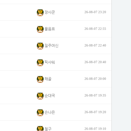
장사꾼
26-08-07 23:20
물음표
26-08-07 22:55
질주머신
26-08-07 22:40
픽샤워
26-08-07 20:40
해골
26-08-07 20:00
순대국
26-08-07 19:35
손나은
26-08-07 19:20
철구
26-08-07 19:10