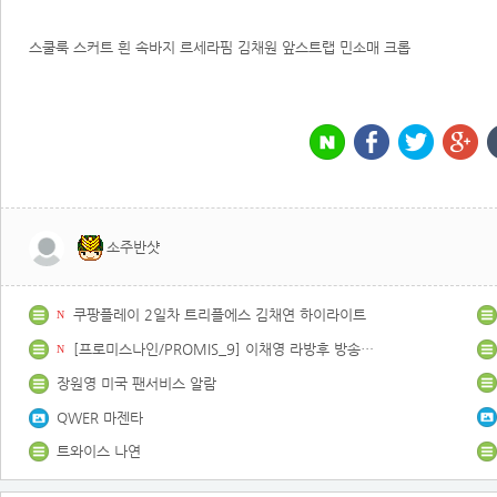
스쿨룩 스커트 흰 속바지 르세라핌 김채원 앞스트랩 민소매 크롭
소주반샷
쿠팡플레이 2일차 트리플에스 김채연 하이라이트
N
[프로미스나인/PROMIS_9] 이채영 라방후 방송사고 순간포착...일어
N
장원영 미국 팬서비스 알람
QWER 마젠타
트와이스 나연