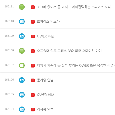
쪼그려 앉아서 물 마시고 아이컨텍하는 트와이스 사나
168111
N
트와이스 인스타
168110
N
QWER 쵸단
168109
N
오프숄더 실크 드레스 청순 미모 오마이걸 아린
168108
N
168107
N
문가영 인별
168106
N
QWER 히나
168105
N
김사랑 인별
168104
N