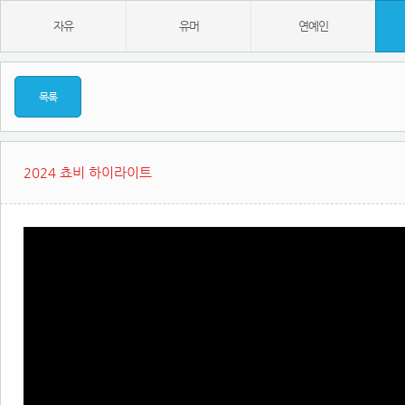
자유
유머
연예인
목록
2024 쵸비 하이라이트