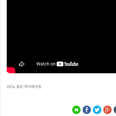
2024 쵸비 하이라이트