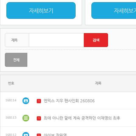
자세히보기
자세히보
전체
번호
제목
엔믹스 지우 팬사인회 260806
168114
N
최애 아니란 말에 계속 공격하던 이채영의 최후
168113
N
아이브 장원영
168112
N