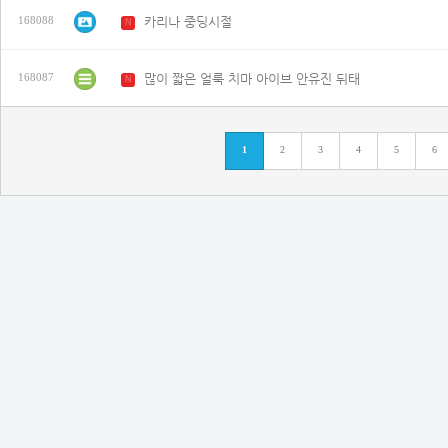
카리나 중딩시절
168088
N
많이 짧은 얼룩 치마 아이브 안유진 뒤태
168087
N
1
2
3
4
5
6