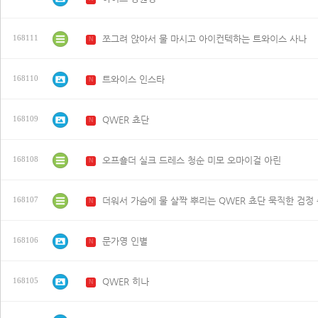
쪼그려 앉아서 물 마시고 아이컨텍하는 트와이스 사나
168111
N
트와이스 인스타
168110
N
QWER 쵸단
168109
N
오프숄더 실크 드레스 청순 미모 오마이걸 아린
168108
N
168107
N
문가영 인별
168106
N
QWER 히나
168105
N