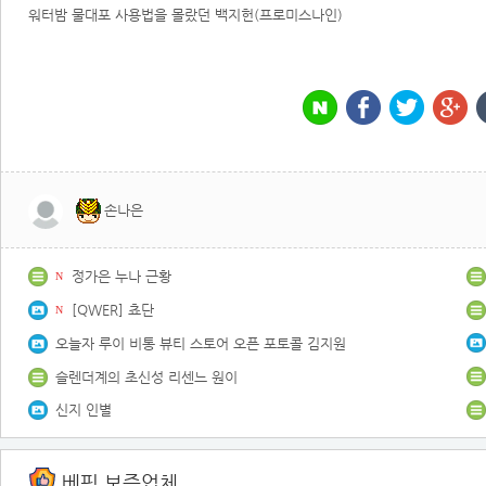
워터밤 물대포 사용법을 몰랐던 백지헌(프로미스나인)
손나은
정가은 누나 근황
N
[QWER] 쵸단
N
오늘자 루이 비통 뷰티 스토어 오픈 포토콜 김지원
슬렌더계의 초신성 리센느 원이
신지 인별
베픽 보증업체