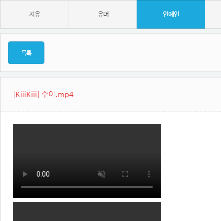
자유
유머
연예인
목록
[KiiiKiii] 수이.mp4