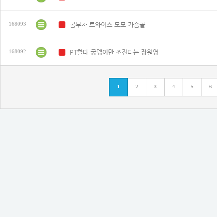
콤부차 트와이스 모모 가슴골
168093
N
PT할때 궁뎅이만 조진다는 장원영
168092
N
1
2
3
4
5
6