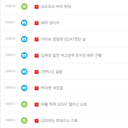
오드유쓰 써머 뒷태
168058
N
배우 장다아
168057
N
아이브 장원영 GOAT였던 날
168056
N
김부장 일찐 여고생역 유지안 배우 근황
168055
N
[엔믹스] 설윤
168054
N
백지헌 여친짤
168053
N
여돌 하체 GOAT 앨리스 소희
168052
N
강조되는 트와이스 지효
168051
N