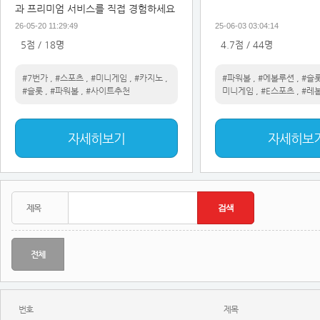
과 프리미엄 서비스를 직접 경험하세요
26-05-20 11:29:49
25-06-03 03:04:14
5점 / 18명
4.7점 / 44명
#7번가
,
#스포츠
,
#미니게임
,
#카지노
,
#파워볼
,
#에볼루션
,
#슬
#슬롯
,
#파워볼
,
#사이트추천
미니게임
,
#E스포츠
,
#레
자세히보기
자세히보
전체
번호
제목