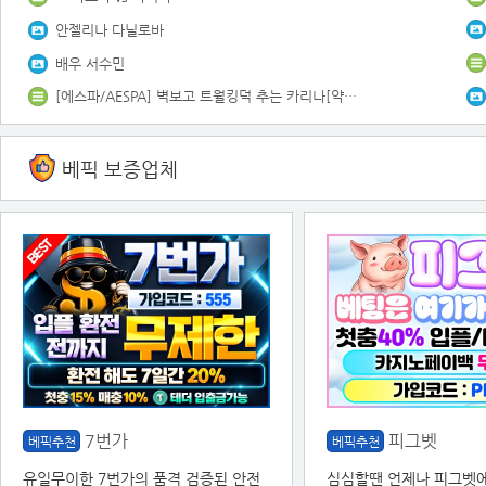
안젤리나 다닐로바
배우 서수민
[에스파/AESPA] 벽보고 트월킹덕 추는 카리나[약후]
베픽 보증업체
7번가
피그벳
베픽추천
베픽추천
유일무이한 7번가의 품격 검증된 안전
심심할땐 언제나 피그벳에