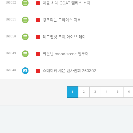
여돌 하체 GOAT 앨리스 소희
168052
N
강조되는 트와이스 지효
168051
N
레드벨벳 조이,아이브 레이
168050
N
박은빈 mood:scene 얼루어
168049
N
스테이씨 세은 팬사인회 260802
168048
N
1
2
3
4
5
6