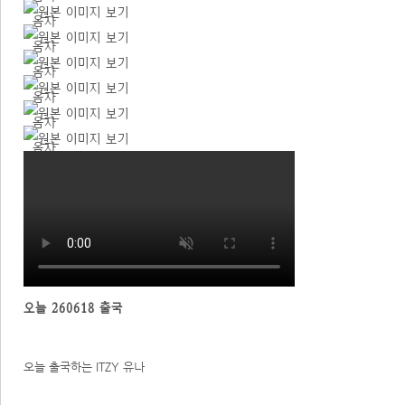
오늘 260618 출국
오늘 출국하는 ITZY 유나