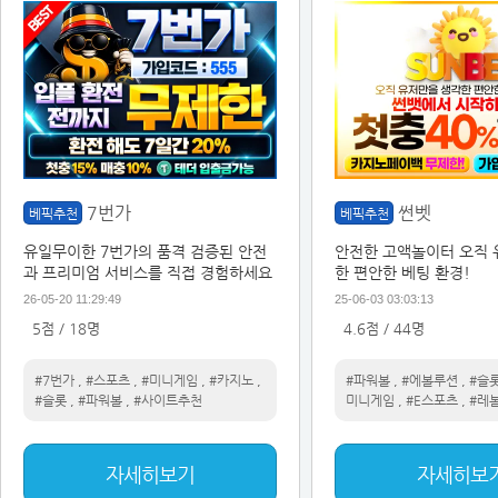
7번가
썬벳
베픽추천
베픽추천
유일무이한 7번가의 품격 검증된 안전
안전한 고액놀이터 오직 
과 프리미엄 서비스를 직접 경험하세요
한 편안한 베팅 환경!
26-05-20 11:29:49
25-06-03 03:03:13
5점 / 18명
4.6점 / 44명
#7번가
,
#스포츠
,
#미니게임
,
#카지노
,
#파워볼
,
#에볼루션
,
#슬
#슬롯
,
#파워볼
,
#사이트추천
미니게임
,
#E스포츠
,
#레
자세히보기
자세히보