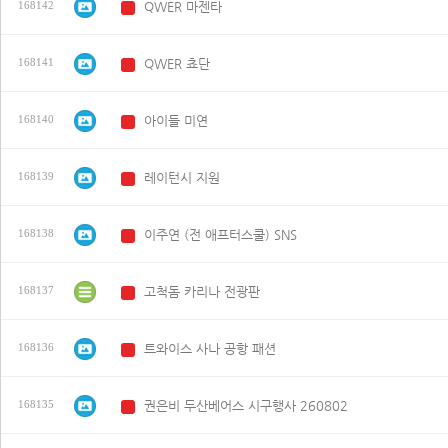
QWER 마젠타
168142
N
QWER 쵸단
168141
N
아이들 미연
168140
N
레이턴시 지원
168139
N
이주연 (전 애프터스쿨) SNS
168138
N
고척돔 카리나 전광판
168137
N
트와이스 사나 공항 패션
168136
N
권은비 두산베어스 시구행사 260802
168135
N