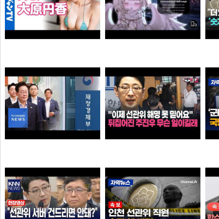
Call Of Silence - Clear Sky remix • Cover: Mirai | Atack on titan ost | Cover - Vtuber
【4Kムービーグラビア】OL×コスプレイヤーの二刀流ヒロイン #大原円香 ちゃんが再登場！“殻を破る”をテーマに可愛らしさも破壊力もパワーアップした水着撮影に最高画質で没入密着！【メイキング】
타짜신정환
손나은
"이제 선관위 해명 못 믿어요" 뒤집어진 주진우 무슨 일이길래
李 아파트 근저당 비판 재경부 게시글 당일 삭제…"대출 막더니 내로남불"
타짜신정환
애플