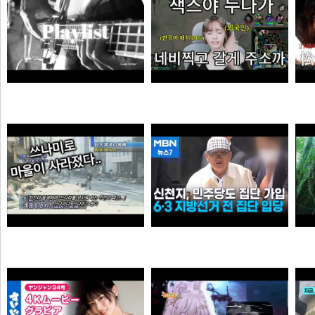
듣게
엘프녀가 롤하다 극대노하게된 이유
순대국
오타쿠
0:41 할아버지 대담한거보소 영압지리네
신천지, 6·3 지방선거 전 민주당 집단 입당…수도권 지역
오쿠오쿠오타쿠
떨어진원숭이