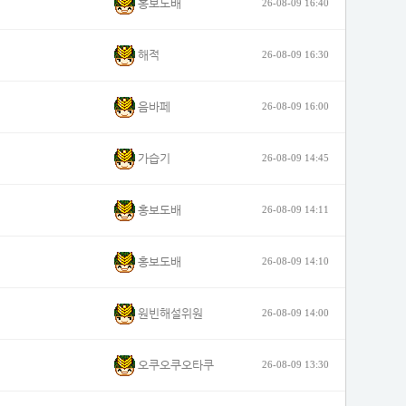
홍보도배
26-08-09 16:40
해적
26-08-09 16:30
음바페
26-08-09 16:00
가습기
26-08-09 14:45
홍보도배
26-08-09 14:11
홍보도배
26-08-09 14:10
원빈해설위원
26-08-09 14:00
오쿠오쿠오타쿠
26-08-09 13:30