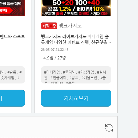
뱅크카지노
베픽보증
이벤트와 스포츠
뱅크카지노 라이브카지노·미니게임·슬
롯게임 다양한 이벤트 진행, 신규첫충·
재충·페이백·콤프 지급 혜택과 빠른충전
26-05-07 21:32:45
무제한환전 지원
4.9점 / 27명
지노
,
#슬롯
,
#
#미니게임
,
#토지노
,
#가상게임
,
#실시
#숫자게임
,
#
간
,
#인플레이
,
#콤프
,
#에볼루션
,
#슬
롯
,
#페이백
,
#쿠폰
기
자세히보기