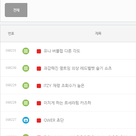
전체
번호
제목
유나 버블팝 다른 각도
168231
N
과감해진 옆트임 의상 레드벨벳 슬기 쇼츠
168230
N
ITZY 채령 조회수가 높은
168229
N
미치게 하는 르세라핌 카즈하
168228
N
QWER 쵸단
168227
N