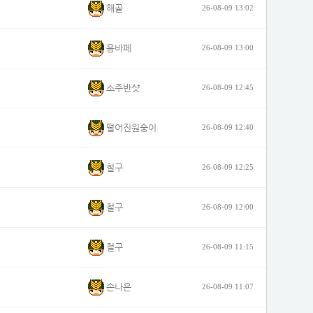
해골
26-08-09 13:02
음바페
26-08-09 13:00
소주반샷
26-08-09 12:45
떨어진원숭이
26-08-09 12:40
철구
26-08-09 12:25
철구
26-08-09 12:00
철구
26-08-09 11:15
손나은
26-08-09 11:07