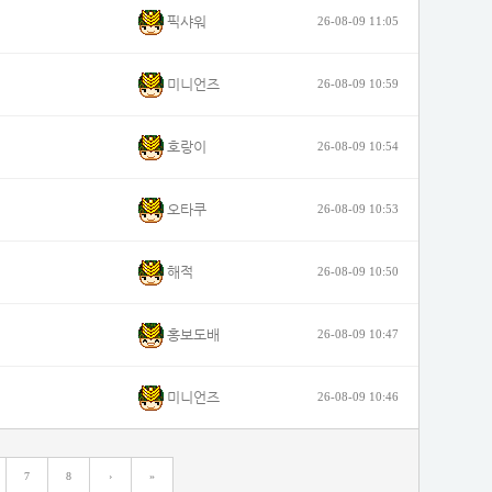
픽샤워
26-08-09 11:05
미니언즈
26-08-09 10:59
호랑이
26-08-09 10:54
오타쿠
26-08-09 10:53
해적
26-08-09 10:50
홍보도배
26-08-09 10:47
미니언즈
26-08-09 10:46
7
8
›
»