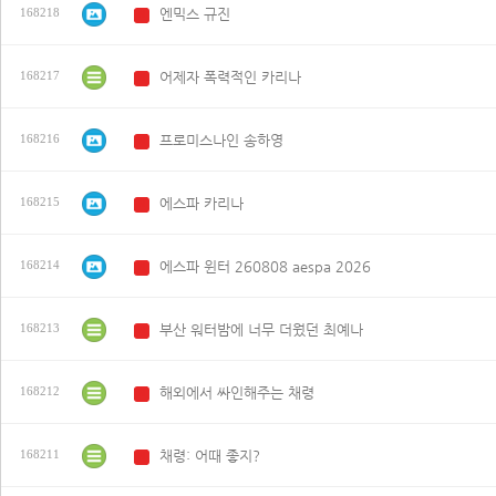
엔믹스 규진
168218
N
어제자 폭력적인 카리나
168217
N
프로미스나인 송하영
168216
N
에스파 카리나
168215
N
에스파 윈터 260808 aespa 2026
168214
N
부산 워터밤에 너무 더웠던 최예나
168213
N
해외에서 싸인해주는 채령
168212
N
채령: 어때 좋지?
168211
N