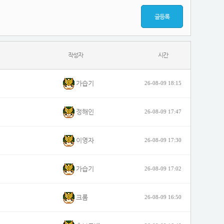
글등록
작성자
시간
가습기
26-08-09 18:15
정해인
26-08-09 17:47
이영자
26-08-09 17:30
가습기
26-08-09 17:02
크롬
26-08-09 16:50