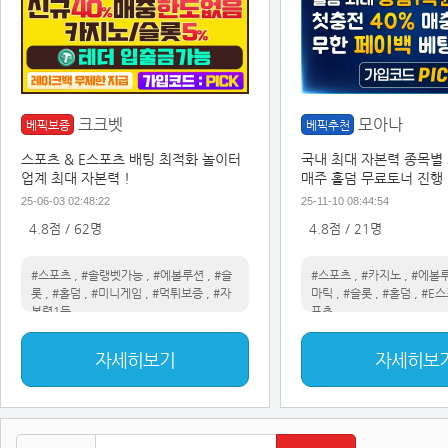
크크벳
모아나
베픽보증
베픽추천
스포츠 & E스포츠 배팅 최적화 놀이터
국내 최대 자본력 종목별
업계 최대 자본력 !
매주 홀덤 무료토너 진행 
25-06-03 02:48:22
25-11-10 08:44:54
4.8점 / 62명
4.8점 / 21명
#스포츠
,
#솔랭벳가능
,
#에볼루션
,
#슬
#스포츠
,
#카지노
,
#에볼
롯
,
#홀덤
,
#미니게임
,
#먹튀보증
,
#자
마틱
,
#슬롯
,
#홀덤
,
#E
본력1등
포츠
자세히보기
자세히보