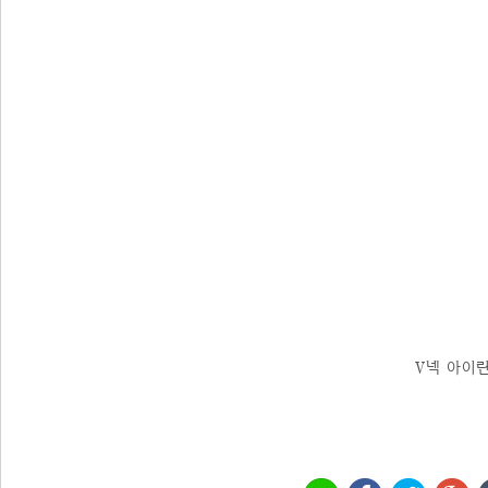
V넥 아이