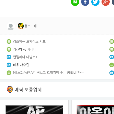
홍보도배
강조되는 트와이스 지효
카즈하 vs 카리나
안젤리나 다닐로바
배우 서수민
[에스파/AESPA] 벽보고 트월킹덕 추는 카리나[약후]
베픽 보증업체