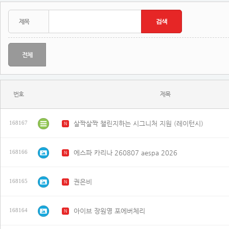
전체
번호
제목
살짝살짝 챌린지하는 시그니처 지원 (레이턴시)
168167
N
에스파 카리나 260807 aespa 2026
168166
N
권은비
168165
N
아이브 장원영 포에버체리
168164
N