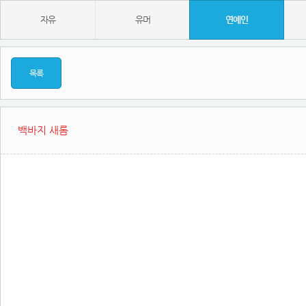
자유
유머
연예인
목록
백바지 새롬