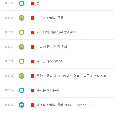
츄
168200
N
오늘자 카리나 근황
168199
N
시그니처 지원 위문공연 팬서비스
168198
N
드디어 뜬 고화질 유나
168197
N
트리플에스 김채연
168196
N
빨간 크롭나시 모노키니 수영복 가슴골 씨스타 보라
168195
N
주시은 아나운서
168194
N
에스파 카리나 윈터 260807 aespa 2026
168193
N