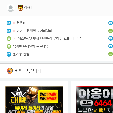
정해인
권은비
N
아이브 장원영 포에버체리
N
[에스파/ASEPA] 반전매력 무대위 압도적인 윈터 01
N
백지헌 팬사인회 포토타임
문가영 인별
베픽 보증업체