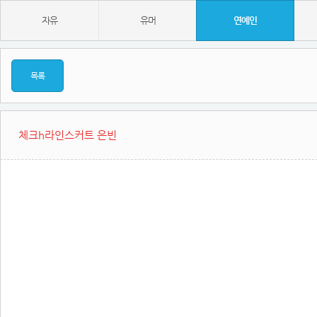
자유
유머
연예인
목록
체크h라인스커트 은빈