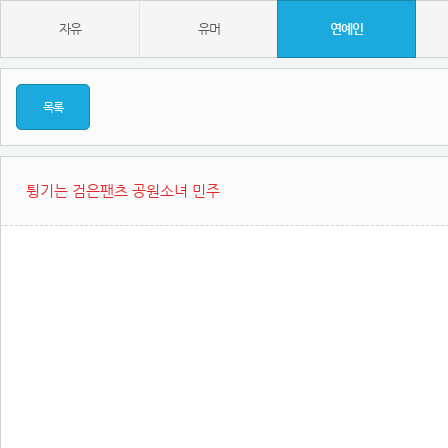
자유
유머
연예인
목록
튕기는 검은팬츠 공원소녀 민주