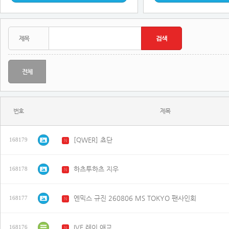
전체
번호
제목
[QWER] 쵸단
168179
N
하츠투하츠 지우
168178
N
엔믹스 규진 260806 MS TOKYO 팬사인회
168177
N
IVE 레이 애교
168176
N