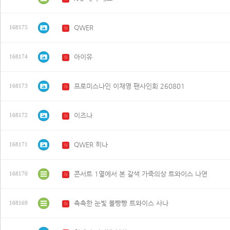
QWER
168175
N
아이유
168174
N
프로미스나인 이채영 팬사인회 260801
168173
N
이즈나
168172
N
QWER 히나
168171
N
콘서트 1열에서 본 갈색 가죽의상 트와이스 나연
168170
N
촉촉한 눈빛 볼빵빵 트와이스 사나
168169
N