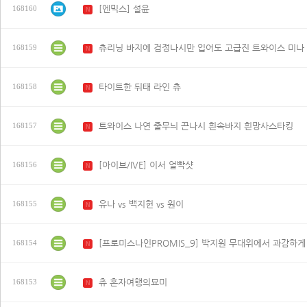
[엔믹스] 설윤
168160
N
츄리닝 바지에 검정나시만 입어도 고급진 트와이스 미나
168159
N
타이트한 뒤태 라인 츄
168158
N
트와이스 나연 줄무늬 끈나시 흰속바지 흰망사스타킹
168157
N
[아이브/IVE] 이서 얼빡샷
168156
N
유나 vs 백지헌 vs 원이
168155
N
168154
N
츄 혼자여행의묘미
168153
N