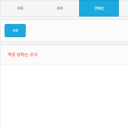
자유
유머
연예인
목록
역공 당하는 조이