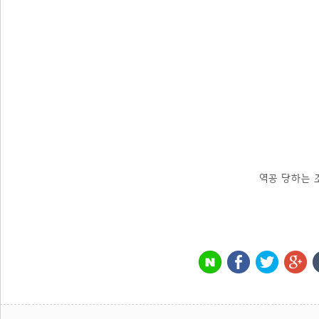
역공 당하는 