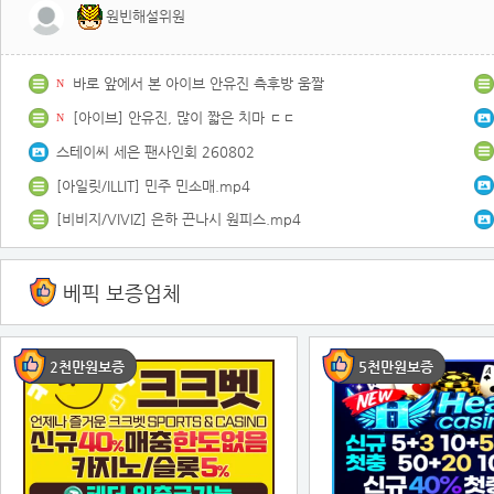
원빈해설위원
바로 앞에서 본 아이브 안유진 측후방 움짤
N
[아이브] 안유진, 많이 짧은 치마 ㄷㄷ
N
스테이씨 세은 팬사인회 260802
[아일릿/ILLIT] 민주 민소매.mp4
[비비지/VIVIZ] 은하 끈나시 원피스.mp4
베픽 보증업체
2천만원보증
5천만원보증