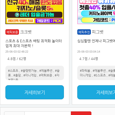
크크벳
피그벳
베픽보증
베픽추천
스포츠 & E스포츠 배팅 최적화 놀이터
심심할땐 언제나 피그벳에
업계 최대 자본력 !
25-06-03 02:48:22
25-06-03 03:04:14
4.8점 / 62명
4.7점 / 44명
#스포츠
,
#솔랭벳가능
,
#에볼루션
,
#슬
#파워볼
,
#에볼루션
,
#슬
롯
,
#홀덤
,
#미니게임
,
#먹튀보증
,
#자
미니게임
,
#E스포츠
,
#레
본력1등
자세히보기
자세히보