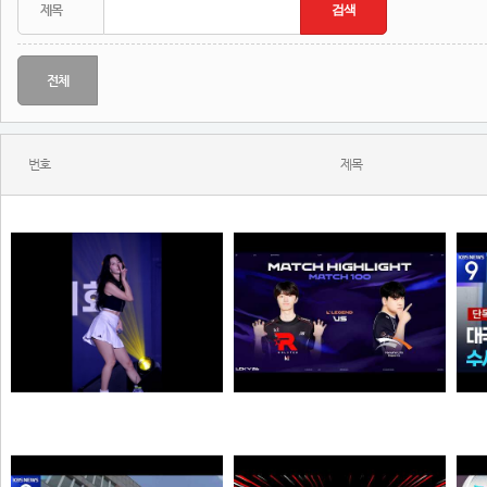
전체
번호
제목
추천시 여자친구
39:38 유나라 레전드
N
N
N
이영자
물음표