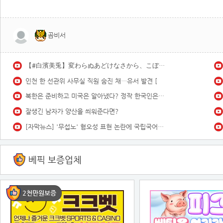
곰비서
【#白濱美兎】変わらぬあどけなさから、こぼれおちる色気。――デジタル写真集『あの日の約束、大人の答え。』好評発売中！ Miu Shirahama
인천 한 선관위 사무실 직원 숨진 채…유서 발견 [
북한은 준비하고 미국은 알아냈다? 정작 한국인은 아무것도 모르는 상황
잘생긴 남자가 양산을 씌워준다면?
[자막뉴스] '무섭노' 혐오성 표현 논란에 국립국어원이 내놓은 답변 / YTN
베픽 보증업체
2천만원보증