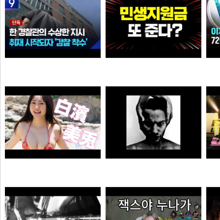
[단독] “안 데려와도 임의동행에 ‘죄명 바꾸기’”…경찰서 조직적 개입?
와.. 추석 전 민생지원금 또 준다?
N
N
N
크롬
이영자
MONSTA - Holdin' On (Skrillex & Nero Remix)
젠
【#白濱美兎】変わらぬあどけなさから、こぼれおちる色気。――デジタル写真集『あの日の約束、大人の答え。』好評発売中！ Miu Shirahama
극혐
곰비서