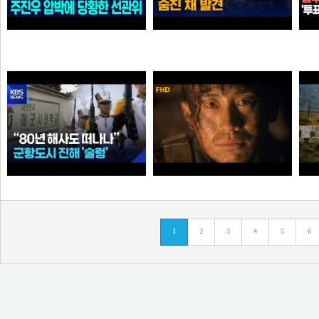
"선관위 서버는 건드리면 안돼?" 주진우 압박에 '당황'한 선관위 사무총장142142421
인천 한 선관위 사무실 직원 숨진 채…유서 발견 [
가습기
곰비서
“80년 해사도 진해 떠나나”…술렁이는 군항도시 /
고지전 – 정전협정 (10/10) | 신하균 류승룡
1
2
3
4
5
6
순대국
타짜신정환