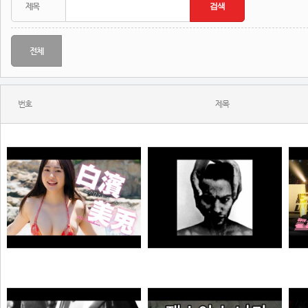
전체
번호
제목
MONSTA - Holdin' On (Skrillex & Nero Remix)
【#白濱美兎】変わらぬあどけなさから、こぼれおちる色気。――デジタル写真集『あの日の約束、大人の答え。』好評発売中！ Miu Shirahama
N
N
N
극혐
곰비서