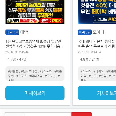
대빵
모아나
베픽추천
베픽추천
1등 유일고액보증업체 BJ솔랭 멸망전
국내 최대 자본력 종목별
벤픽후마감 가입첫충 40% 무한매충이
매주 홀덤 무료토너 진행 
벤트
25-06-03 02:45:44
25-11-10 08:44:54
4.7점 / 47명
4.8점 / 21명
#BJ솔랭
,
#벤픽후마감
,
#E스포츠
,
#에볼
#스포츠
,
#카지노
,
#에볼
루션
,
#스포츠
,
#미니게임
,
#고자본
,
#
마틱
,
#슬롯
,
#홀덤
,
#E
홀덤
포츠
자세히보기
자세히보