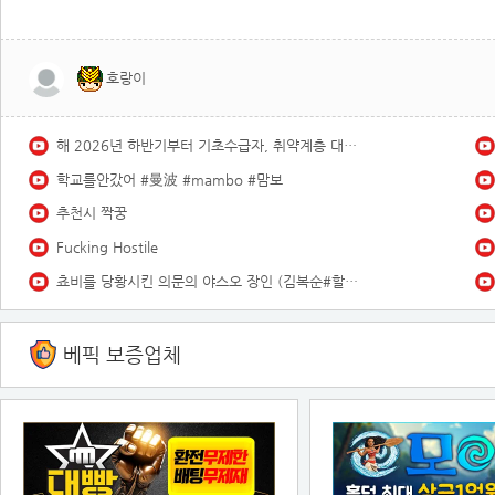
호랑이
해 2026년 하반기부터 기초수급자, 취약계층 대상 바뀌는 8가지!
학교를안갔어 #曼波 #mambo #맘보
추천시 짝꿍
Fucking Hostile
쵸비를 당황시킨 의문의 야스오 장인 (김복순#할머니)
베픽 보증업체