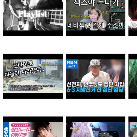
듣게
엘프녀가 롤하다 극대노하게된 이유
순대국
오타쿠
0:41 할아버지 대담한거보소 영압지리네
신천지, 6·3 지방선거 전 민주당 집단 입당…수도권 지역
오쿠오쿠오타쿠
떨어진원숭이