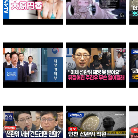
Call Of Silence - Clear Sky remix • Cover: Mirai | Atack on titan ost | Cover - Vtuber
【4Kムービーグラビア】OL×コスプレイヤーの二刀流ヒロイン #大原円香 ちゃんが再登場！“殻を破る”をテーマに可愛らしさも破壊力もパワーアップした水着撮影に最高画質で没入密着！【メイキング】
타짜신정환
손나은
"이제 선관위 해명 못 믿어요" 뒤집어진 주진우 무슨 일이길래
李 아파트 근저당 비판 재경부 게시글 당일 삭제…"대출 막더니 내로남불"
타짜신정환
애플