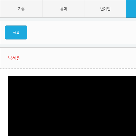
자유
유머
연예인
목록
박혜원