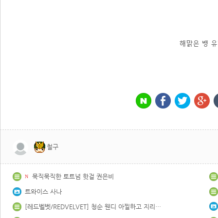
해맑은 뱅 
철구
묵직묵직한 토트넘 핫걸 권은비
N
트와이스 사나
[레드벨벳/REDVELVET] 청순 웬디 아찔하고 지리는 볼륨감 모음집