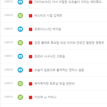
[아이브/IVE] 이서 아찔한 오프숄더 지리는 애티튜드
168021
N
버스터즈 시절 김채연
168020
N
프로미스나인 박지원
168019
N
검정 볼레로 튜브탑 의상 아이브 안유진 헐렁한 청팬츠
168018
N
권은비 시구사진 고화질
168017
N
오늘자 일본으로 출국하는 엔믹스 설윤
168016
N
묵직묵직한 토트넘 핫걸 권은비
168015
N
카즈하 vs 카리나
168014
N