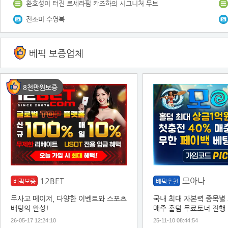
환호성이 터진 르세라핌 카즈하의 시그니처 무브
전소미 수영복
베픽 보증업체
8천만원보증
12BET
모아나
베픽보증
베픽추천
무사고 메이저, 다양한 이벤트와 스포츠
국내 최대 자본력 종목별
배팅의 완성!
매주 홀덤 무료토너 진행 
26-05-17 12:24:10
25-11-10 08:44:54