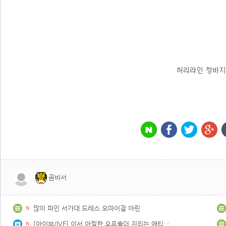
허리라인 청바지
곰비서
많이 파인 서가대 드레스 오마이걸 아린
N
[아이브/IVE] 이서 아찔한 오프숄더 지리는 애티튜드
N