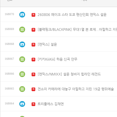
260806 메이크 스타 도쿄 팬산인회 엔믹스 설윤
168070
N
[블랙핑크/BLACKPINK] 무대1열 본 로제...아찔하고 지린
168069
N
[엔믹스] 설윤
168068
N
[키키KiiiKiii] 하음 신곡 안무
168067
N
[엔믹스/NMIXX] 설윤 청바지 힙라인 레전드
168066
N
전소미 카메라에 대놓구 아찔하고 지린 19금 행위예술
168065
N
트리플에스 김채연
168064
N