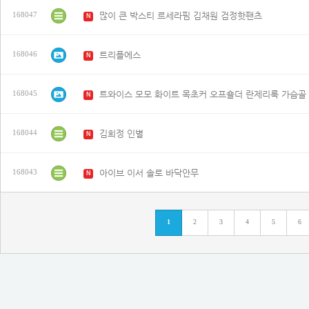
많이 큰 박스티 르세라핌 김채원 검정핫팬츠
168047
N
트리플에스
168046
N
트와이스 모모 화이트 목초커 오프숄더 란제리룩 가슴골
168045
N
김희정 인별
168044
N
아이브 이서 솔로 바닥안무
168043
N
1
2
3
4
5
6