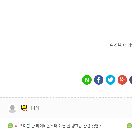
흰제복 아이
픽샤워
악마뿔 단 베이비몬스터 아현 흰 탱크탑 한뼘 핫팬츠
N