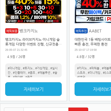
뱅크카지노
AABET
베픽보증
베픽추천
뱅크카지노 라이브카지노·미니게임·슬
대한민국 1등 배팅사이트 
롯게임 다양한 이벤트 진행, 신규첫충·
빠른 충전, 무제한 환전
재충·페이백·콤프 지급 혜택과 빠른충전
26-05-07 21:32:45
25-10-07 17:19:58
무제한환전 지원
4.9점 / 26명
4.8점 / 32명
#미니게임
,
#토지노
,
#가상게임
,
#실시
#카지노
,
#파워볼
,
#에볼
간
,
#인플레이
,
#콤프
,
#에볼루션
,
#슬
스포츠
,
#미니게임
,
#E스
롯
,
#페이백
,
#쿠폰
션홀덤
자세히보기
자세히보