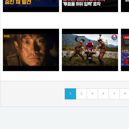
인천 한 선관위 사무실 직원 숨진 채…유서 발견 [
합수본, 선관위 압수수색…'투표율 허위 입력' 포착
곰비서
타짜신정환
고지전 – 정전협정 (10/10) | 신하균 류승룡
북한군 도끼 만행, 한반도 전쟁 직전까지 갔던 그날
1
2
3
4
5
6
타짜신정환
떨어진원숭이