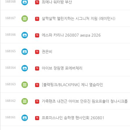
최예나 워터밤 부산
168168
N
살짝살짝 챌린지하는 시그니처 지원 (레이턴시)
168167
N
에스파 카리나 260807 aespa 2026
168166
N
권은비
168165
N
아이브 장원영 포에버체리
168164
N
[블랙핑크/BLACKPINK] 제니 옆슴라인
168163
N
가죽팬츠 내전근 아이브 안유진 원오프숄더 청나시크롭
168162
N
프로미스나인 송하영 팬사인회 260801
168161
N