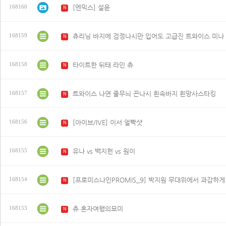
[엔믹스] 설윤
168160
N
츄리닝 바지에 검정나시만 입어도 고급진 트와이스 미나
168159
N
타이트한 뒤태 라인 츄
168158
N
트와이스 나연 줄무늬 끈나시 흰속바지 흰망사스타킹
168157
N
[아이브/IVE] 이서 얼빡샷
168156
N
유나 vs 백지헌 vs 원이
168155
N
168154
N
츄 혼자여행의묘미
168153
N