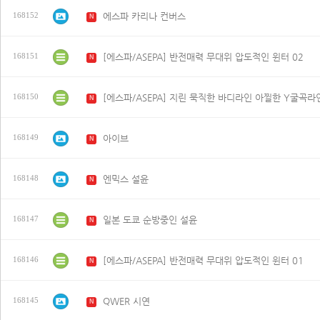
에스파 카리나 컨버스
168152
N
[에스파/ASEPA] 반전매력 무대위 압도적인 윈터 02
168151
N
[에스파/ASEPA] 지린 묵직한 바디라인 아찔한 Y굴곡라
168150
N
아이브
168149
N
엔믹스 설윤
168148
N
일본 도쿄 순방중인 설윤
168147
N
[에스파/ASEPA] 반전매력 무대위 압도적인 윈터 01
168146
N
QWER 시연
168145
N