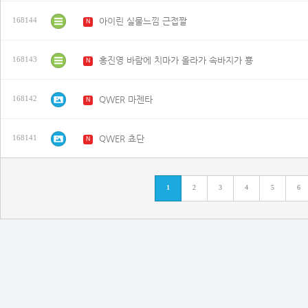
아이린 실물느낌 근접짤
168144
N
홍진영 바람에 치마가 올라가 속바지가 뿅
168143
N
QWER 마젠타
168142
N
QWER 쵸단
168141
N
1
2
3
4
5
6