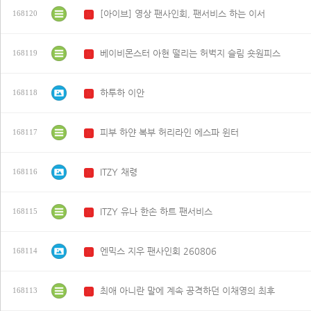
[아이브] 영상 팬사인회, 팬서비스 하는 이서
168120
N
베이비몬스터 아현 떨리는 허벅지 슬림 숏원피스
168119
N
하투하 이안
168118
N
피부 하얀 복부 허리라인 에스파 윈터
168117
N
ITZY 채령
168116
N
ITZY 유나 한손 하트 팬서비스
168115
N
엔믹스 지우 팬사인회 260806
168114
N
최애 아니란 말에 계속 공격하던 이채영의 최후
168113
N