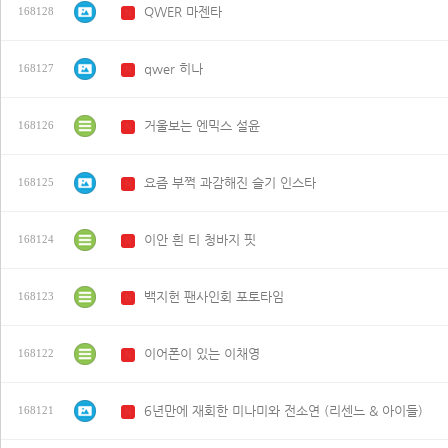
QWER 마젠타
168128
N
qwer 히나
168127
N
거울보는 엔믹스 설윤
168126
N
요즘 부쩍 과감해진 슬기 인스타
168125
N
이안 흰 티 청바지 핏
168124
N
백지헌 팬사인회 포토타임
168123
N
이어폰이 있는 이채영
168122
N
6년만에 재회한 미나미와 전소연 (리센느 & 아이들)
168121
N