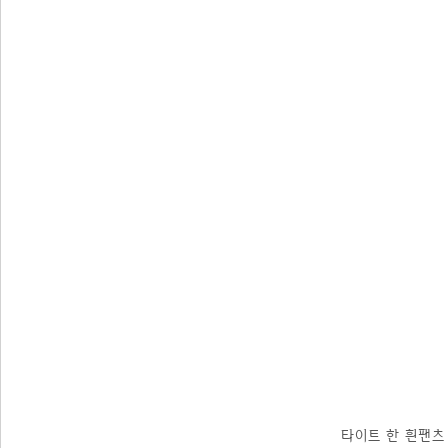
타이트 한 흰팬츠