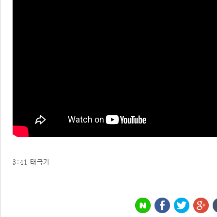
3:41 태극기