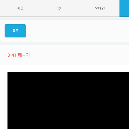
자유
유머
연예인
목록
3:41 태극기