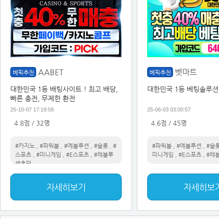
AABET
벳마트
베픽추천
베픽추천
대한민국 1등 배팅사이트 ! 최고 배당,
대한민국 1등 베팅솔루션
빠른 충전, 무제한 환전
25-10-07 17:19:58
25-06-03 03:00:57
4.8점 / 32명
4.6점 / 45명
#카지노
,
#파워볼
,
#에볼루션
,
#슬롯
,
#
#파워볼
,
#에볼루션
,
#슬
스포츠
,
#미니게임
,
#E스포츠
,
#레볼루
미니게임
,
#E스포츠
,
#레
션홀덤
자세히보기
자세히보